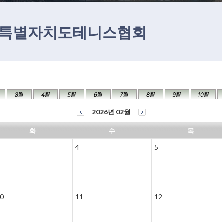
특별자치도테니스협회
2026년 02월
화
수
목
4
5
0
11
12