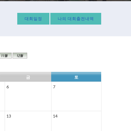
대회일정
나의 대회출전내역
금
토
6
7
13
14