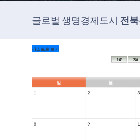
글로벌 생명경제도시
전북
리스트로 보기
일
월
1
2
3
8
9
1