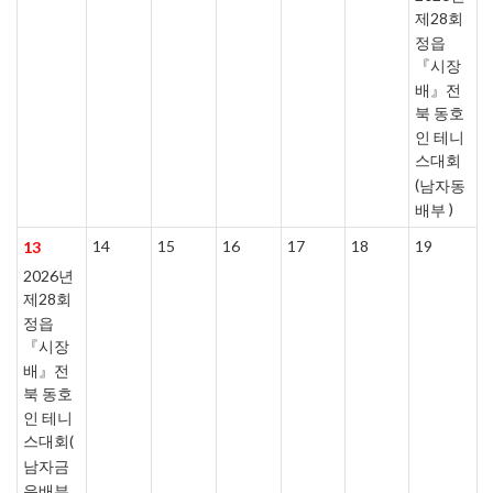
제28회
정읍
『시장
배』전
북 동호
인 테니
스대회
(
남자동
)
배부
14
15
16
17
18
19
13
2026년
제28회
정읍
『시장
배』전
북 동호
인 테니
스대회(
남자금
은배부