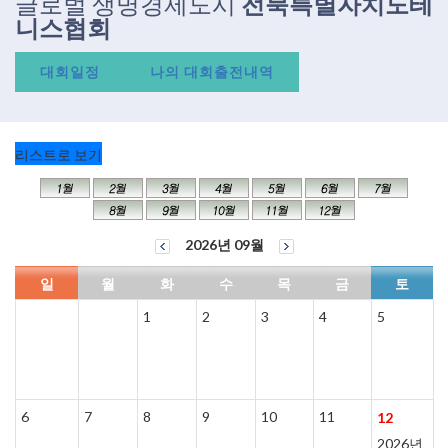
글로벌 생명경제도시
전북특별자치도테
니스협회
대회일정
나의 대회출전내역
리스트로 보기
2026년 09월
일
월
화
수
목
금
토
1
2
3
4
5
6
7
8
9
10
11
12
2026년