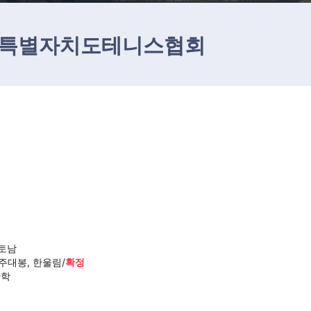
특별자치도테니스협회
테토남
전주대봉, 한울림/
확정
황학