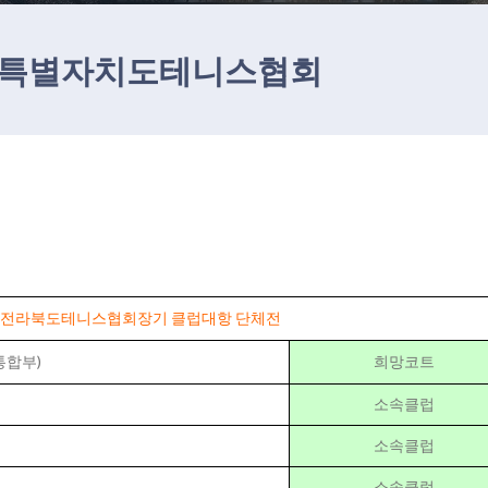
특별자치도테니스협회
9회 전라북도테니스협회장기 클럽대항 단체전
통합부)
희망코트
소속클럽
소속클럽
소속클럽