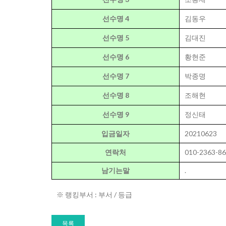
선수명 4
김동우
선수명 5
김대진
선수명 6
황현준
선수명 7
박종명
선수명 8
조해현
선수명 9
정신태
입금일자
20210623
연락처
010-2363-8
남기는말
.
※ 랭킹부서 : 부서 / 등급
목록