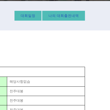
대회일정
나의 대회출전내역
해당사항없슴
전주대봉
전주대봉
전주대봉