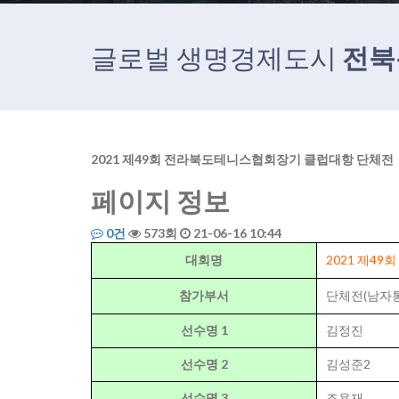
글로벌 생명경제도시
전북
2021 제49회 전라북도테니스협회장기 클럽대항 단체전
페이지 정보
0건
573회
21-06-16 10:44
대회명
2021 제4
참가부서
단체전(남자
선수명 1
김정진
선수명 2
김성준2
선수명 3
조용재