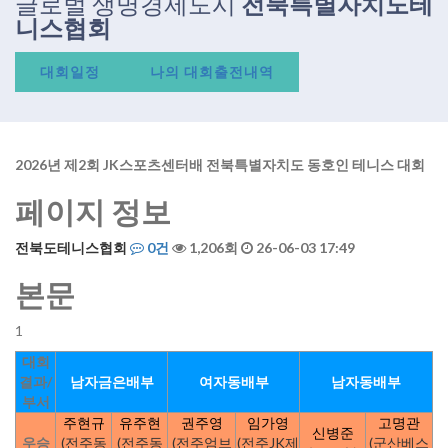
글로벌 생명경제도시
전북특별자치도테
니스협회
대회일정
나의 대회출전내역
2026년 제2회 JK스포츠센터배 전북특별자치도 동호인 테니스 대회
페이지 정보
전북도테니스협회
0건
1,206회
26-06-03 17:49
본문
1
대회
결과/
남자금은배부
여자동배부
남자동배부
부서
주현규
유주현
권주영
임가영
고명관
신병준
우승
(전주동
(전주동
(전주엄브
(전주JK제
(군산베스