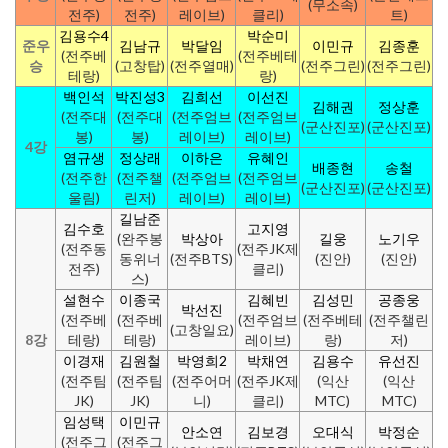
(무소속)
전주)
전주)
레이브)
클리)
트)
김용수4
박순미
준우
김남규
박달임
이민규
김종훈
(전주베
(전주베테
승
(고창탑)
(전주열매)
(전주그린)
(전주그린)
테랑)
랑)
백인석
박진성3
김희선
이선진
김해권
정상훈
(전주대
(전주대
(전주엄브
(전주엄브
(군산진포)
(군산진포)
봉)
봉)
레이브)
레이브)
4강
염규생
정상래
이하은
유혜인
배종현
송철
(전주한
(전주챌
(전주엄브
(전주엄브
(군산진포)
(군산진포)
울림)
린저)
레이브)
레이브)
길남준
김수호
고지영
(완주봉
박상아
길웅
노기우
(전주동
(전주JK제
동위너
(전주BTS)
(진안)
(진안)
전주)
클리)
스)
설현수
이종국
김혜빈
김성민
공종웅
박선진
(전주베
(전주베
(전주엄브
(전주베테
(전주챌린
(고창일요)
8강
테랑)
테랑)
레이브)
랑)
저)
이경재
김원철
박영희2
박채연
김용수
유선진
(전주팀
(전주팀
(전주어머
(전주JK제
(익산
(익산
JK)
JK)
니)
클리)
MTC)
MTC)
임성택
이민규
안소연
김보경
오대식
박정순
(전주그
(전주그