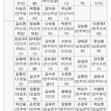
(부안공설)
우리)
봉)
니)
주)
터치)
이승건
박종원
정이란
박난희
(전주팀
(전주팀
(군산무궁
(군산어머
JK)
JK)
화)
니)
김도현
정승화
나숙영
박은지
이윤재3
강승현
(익산전
(익산전
(군산오로
(군산맘모
(완주포르
(전주혁신)
북탑)
북탑)
라)
아)
테)
김상규2
김대영2
강지운
서은선
강태균
문상용
(군산지
(군산지
(완주와이
(완주와이
(남원광한
(남원광한
곡테니
곡테니
즈여성)
즈여성)
루)
루)
스)
스)
김용배
문도순
김보경2
박주영
강인환
김성대
(전주완
(전주대
(군산오메
(익산모
(군산프린
(군산)
순)
봉)
가)
현)
스)
김형진
김수린
소정현
김건우
김현민
양은석
(고창일
(전주JK제
(군산오로
(고창탑)
(전주하나)
(전주하나)
요)
클리)
라)
마대현
장종천
박상수
이병태
김숙희
원혜경
(정읍한
(정읍한
(전주휴먼
(전주휴먼
(진안)
(진안)
백)
백)
터치)
터치)
박근용
손진영
김유빈
장원희
손경우
박상호
(전주베
(전주베
(임실한우
(완주와이
(임실한우
(임실한우