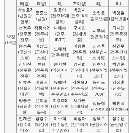
테랑)
테랑)
리)
즈여성)
리)
리)
박성호3
김윤아
박민지
문준선
손형윤
박영철
(남원광
(전주JK제
(전주JK제
(남원)
(김제볏골)
(김제볏골)
한루)
클리)
클리)
선정우
장용석2
나혜순
구미진
최지안
시주봉
(전주동
(전주대
(전주
(김제볏
(전주동전
32강
(정읍정화)
전주)
봉)
JBTC)
골)
주)
(16팀)
송성용
이상교
이승현
신선후
신건우
노혜성
(군산베
(군산베
(전주원
(전주건지
(전주건지
(전주원팀)
스트)
스트)
팀)
스피릿)
스피릿)
신명진
류승
승지현
임지희
안현익
박영준
(전주동
(전주동
(익산어머
(익산어머
(전주NPS
(전주NPS
전주)
전주)
니)
니)
스타)
스타)
안효준
이종국
유혜민
김현숙3
윤선도
김정훈
(정읍신
(정읍한
(전주동전
(전주동전
(전주G-
(전주G-
태인)
백)
주우먼스)
주우먼스)
703)
703)
양승준
은희광
이경희2
서다연
장윤창
박천석
(남원춘
(전주한
(김제지평
(김제지평
(전주하나)
(전주하나)
향)
울림)
선)
선)
전계근
양경수
이소희
최정아
장택수
정수원
(전주리
(익산이
(전주동전
(전주어머
(군산베스
(군산영우
더스)
리)
주우먼스)
니)
트)
회)