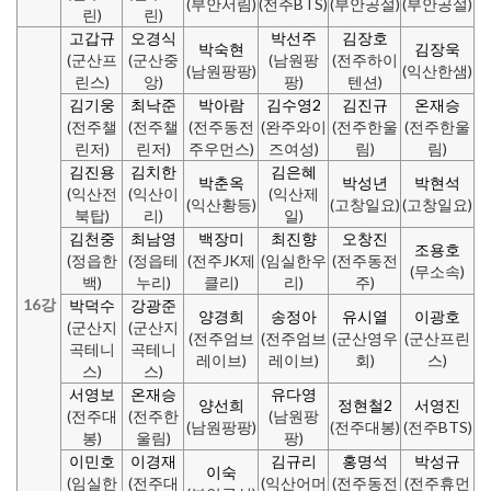
(부안서림)
(전주BTS)
(부안공설)
(부안공설)
린)
린)
고갑규
오경식
박선주
김장호
박숙현
김장욱
(군산프
(군산중
(남원팡
(전주하이
(남원팡팡)
(익산한샘)
린스)
앙)
팡)
텐션)
김기웅
최낙준
박아람
김수영2
김진규
온재승
(전주챌
(전주챌
(전주동전
(완주와이
(전주한울
(전주한울
린저)
린저)
주우먼스)
즈여성)
림)
림)
김진용
김치한
김은혜
박춘옥
박성년
박현석
(익산전
(익산이
(익산제
(익산황등)
(고창일요)
(고창일요)
북탑)
리)
일)
김천중
최남영
백장미
최진향
오창진
조용호
(정읍한
(정읍테
(전주JK제
(임실한우
(전주동전
(무소속)
백)
누리)
클리)
리)
주)
16강
박덕수
강광준
양경희
송정아
유시열
이광호
(군산지
(군산지
(전주엄브
(전주엄브
(군산영우
(군산프린
곡테니
곡테니
레이브)
레이브)
회)
스)
스)
스)
서영보
온재승
유다영
양선희
정현철2
서영진
(전주대
(전주한
(남원팡
(남원팡팡)
(전주대봉)
(전주BTS)
봉)
울림)
팡)
이민호
이경재
김규리
홍명석
박성규
이숙
(임실한
(전주대
(익산어머
(전주동전
(전주휴먼