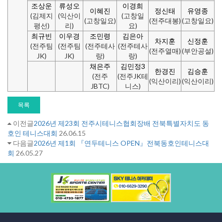
조상운
류성오
이경희
이혜진
정신태
유영종
(김제지
(익산이
(고창일
(고창일요)
(전주대봉)
(고창일요)
평선)
리)
요)
최규빈
이우경
조민령
김은아
차지훈
신정훈
(전주팀
(전주팀
(전주테사
(전주테사
(전주열매)
(부안공설)
JK)
JK)
랑)
랑)
채은주
김민정3
한경진
김승훈
(전주
(전주JK테
(익산이리)
(익산이리)
JBTC)
니스)
목록
이전글
2026년 제23회 전주시테니스협회장배 전북특별자치도 동
호인 테니스대회
26.06.15
다음글
2026년 제1회 『연두테니스 OPEN』전북동호인테니스대
회
26.05.27