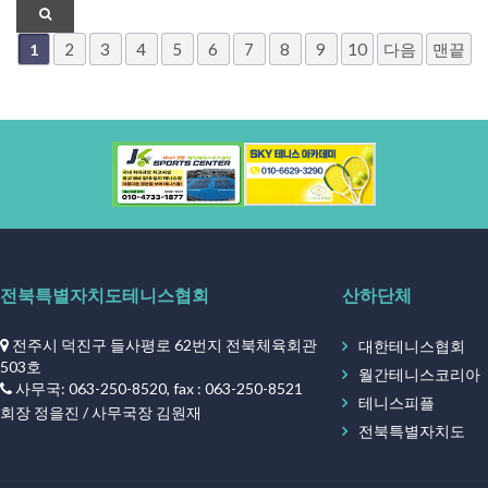
2
3
4
5
6
7
8
9
10
다음
맨끝
1
전북특별자치도테니스협회
산하단체
전주시 덕진구 들사평로 62번지 전북체육회관
대한테니스협회
503호
월간테니스코리아
사무국: 063-250-8520, fax : 063-250-8521
테니스피플
회장 정을진 / 사무국장 김원재
전북특별자치도