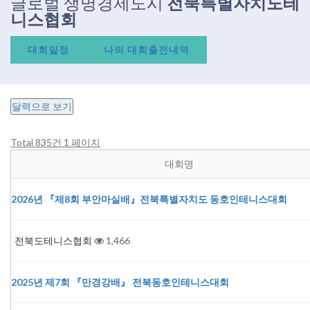
글로벌 생명경제도시
전북특별자치도테
니스협회
대회일정
나의 대회출전내역
달력으로 보기
Total 835건
1 페이지
대회명
2026년 『제8회 부안마실배』전북특별자치도 동호인테니스대회
전북도테니스협회
1,466
2025년 제7회 『만경강배』 전북동호인테니스대회